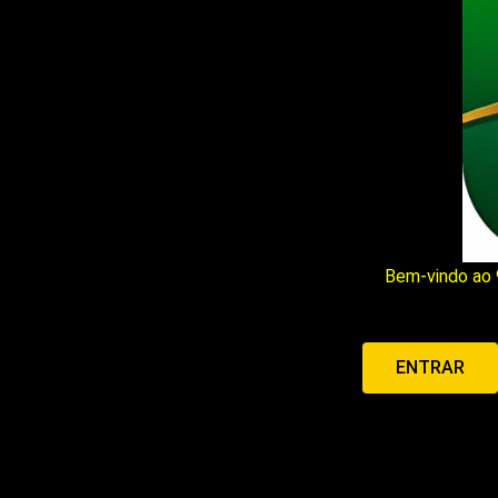
Bem-vindo ao 
ENTRAR