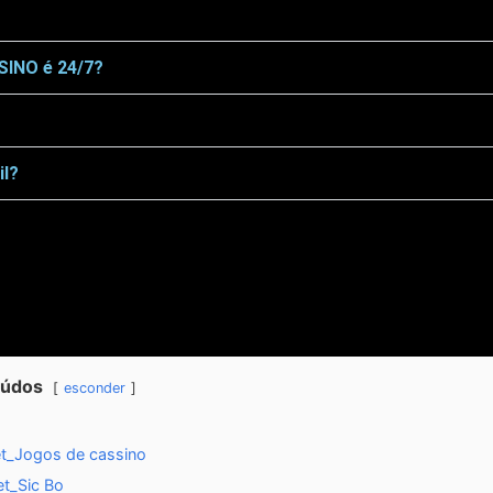
SINO é 24/7?
il?
eúdos
esconder
t_Jogos de cassino
t_Sic Bo