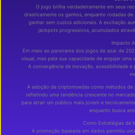
O jogo brilha verdadeiramente em seus re
drasticamente os ganhos, enquanto rodadas de 
ganhar sem custos adicionais. A excitação a
jackpots progressivos, acumulados atrav
Impacto A
Em meio ao panorama dos jogos de azar de 2023
visual, mas pela sua capacidade de engajar uma 
A convergência de inovação, acessibilidade e
me
A adoção de criptomoedas como métodos de p
refletindo uma tendência crescente no mercado 
para atrair um público mais jovem e tecnicamente
enquanto busca ent
Como Estratégias de M
A promoção baseada em dados permitiu uma