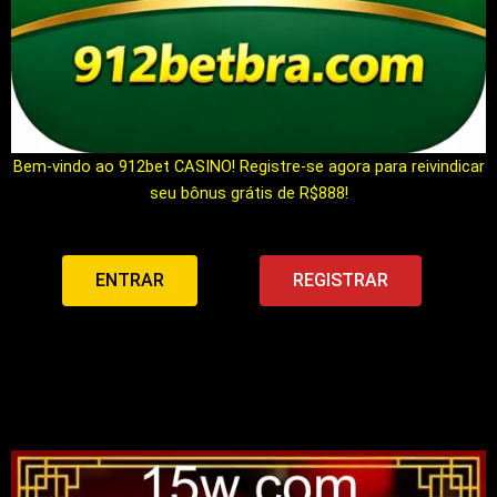
Bem-vindo ao 912bet CASINO! Registre-se agora para reivindicar
seu bônus grátis de R$888!
ENTRAR
REGISTRAR