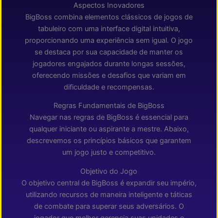
Aspectos Inovadores
BigBoss combina elementos clássicos de jogos de
tabuleiro com uma interface digital intuitiva,
proporcionando uma experiência sem igual. O jogo
se destaca por sua capacidade de manter os
jogadores engajados durante longas sessões,
oferecendo missões e desafios que variam em
dificuldade e recompensas.
Regras Fundamentais de BigBoss
Navegar nas regras de BigBoss é essencial para
qualquer iniciante ou aspirante a mestre. Abaixo,
descrevemos os princípios básicos que garantem
um jogo justo e competitivo.
Objetivo do Jogo
O objetivo central de BigBoss é expandir seu império,
utilizando recursos de maneira inteligente e táticas
de combate para superar seus adversários. O