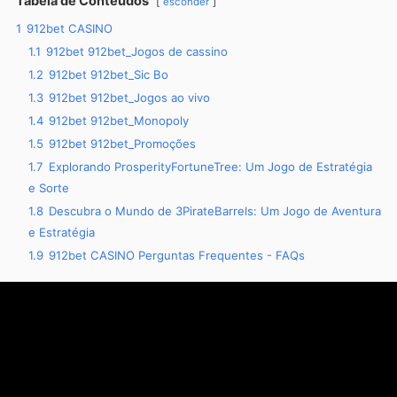
Tabela de Conteúdos
esconder
1
912bet CASINO
1.1
912bet 912bet_Jogos de cassino
1.2
912bet 912bet_Sic Bo
1.3
912bet 912bet_Jogos ao vivo
1.4
912bet 912bet_Monopoly
1.5
912bet 912bet_Promoções
1.7
Explorando ProsperityFortuneTree: Um Jogo de Estratégia
e Sorte
1.8
Descubra o Mundo de 3PirateBarrels: Um Jogo de Aventura
e Estratégia
1.9
912bet CASINO Perguntas Frequentes - FAQs