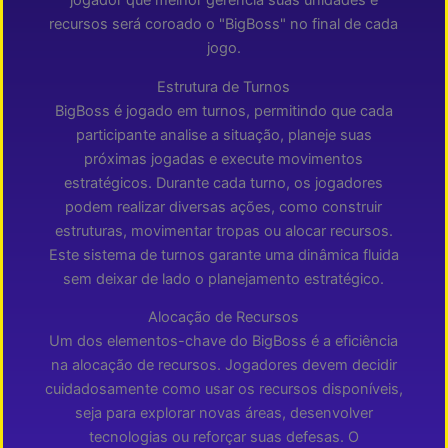
jogador que melhor gerencia suas unidades e
recursos será coroado o "BigBoss" no final de cada
jogo.
Estrutura de Turnos
BigBoss é jogado em turnos, permitindo que cada
participante analise a situação, planeje suas
próximas jogadas e execute movimentos
estratégicos. Durante cada turno, os jogadores
podem realizar diversas ações, como construir
estruturas, movimentar tropas ou alocar recursos.
Este sistema de turnos garante uma dinâmica fluida
sem deixar de lado o planejamento estratégico.
Alocação de Recursos
Um dos elementos-chave do BigBoss é a eficiência
na alocação de recursos. Jogadores devem decidir
cuidadosamente como usar os recursos disponíveis,
seja para explorar novas áreas, desenvolver
tecnologias ou reforçar suas defesas. O