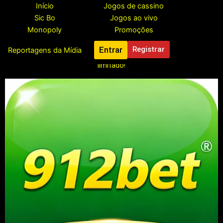
Pular
Início
Jogos de cassino
para
Sic Bo
Jogos ao vivo
o
Monopoly
Promoções
conteúdo
Entrar
Registrar
Reportagens da Mídia
Registre-se para reivindicar seu bônus grátis de R$888, tempo
limitado!