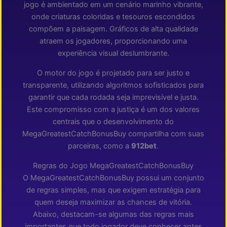
jogo é ambientado em um cenário marinho vibrante,
onde criaturas coloridas e tesouros escondidos
compõem a paisagem. Gráficos de alta qualidade
atraem os jogadores, proporcionando uma
experiência visual deslumbrante.
O motor do jogo é projetado para ser justo e
transparente, utilizando algoritmos sofisticados para
garantir que cada rodada seja imprevisível e justa.
Este compromisso com a justiça é um dos valores
centrais que o desenvolvimento do
MegaGreatestCatchBonusBuy compartilha com suas
parceiras, como a
912bet
.
Regras do Jogo MegaGreatestCatchBonusBuy
O MegaGreatestCatchBonusBuy possui um conjunto
de regras simples, mas que exigem estratégia para
quem deseja maximizar as chances de vitória.
Abaixo, destacam-se algumas das regras mais
importantes que todo jogador deve conhecer antes