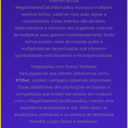
Eventos Bônus
MegaGreatestCatchBonusBuy incorpora múltiplos
eventos bônus, cada um com suas regras e
recompensas. Estes eventos são ativados
aleatoriamente e oferecem aos jogadores chances
de multiplicar seus ganhos instantaneamente. Estes
bônus podem variar de rodadas grátis a
multiplicadores de pontuação que oferecem
oportunidades emocionantes e recompensadoras.
Integrações com Outros Sistemas
Para jogadores que utilizam plataformas como
912bet
, existem vantagens especiais disponíveis.
Estas plataformas têm promoções exclusivas e
competições que podem ser usadas em conjunto
com o MegaGreatestCatchBonusBuy, criando uma
experiência entrelaçada e rica. Além disso, as
atualizações periódicas e os eventos de temporada
mantêm o jogo fresco e desafiador.