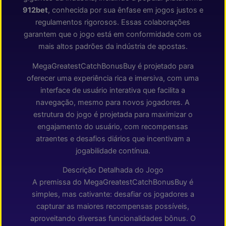
912bet
, conhecida por sua ênfase em jogos justos e
regulamentos rigorosos. Essas colaborações
garantem que o jogo está em conformidade com os
mais altos padrões da indústria de apostas.
MegaGreatestCatchBonusBuy é projetado para
oferecer uma experiência rica e imersiva, com uma
interface de usuário interativa que facilita a
navegação, mesmo para novos jogadores. A
estrutura do jogo é projetada para maximizar o
engajamento do usuário, com recompensas
atraentes e desafios diários que incentivam a
jogabilidade contínua.
Descrição Detalhada do Jogo
A premissa do MegaGreatestCatchBonusBuy é
simples, mas cativante: desafiar os jogadores a
capturar as maiores recompensas possíveis,
aproveitando diversas funcionalidades bônus. O