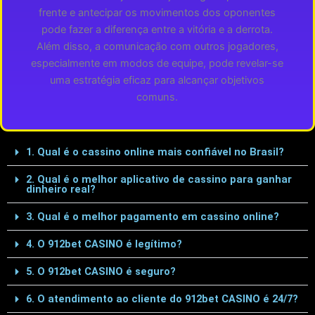
frente e antecipar os movimentos dos oponentes
pode fazer a diferença entre a vitória e a derrota.
Além disso, a comunicação com outros jogadores,
especialmente em modos de equipe, pode revelar-se
uma estratégia eficaz para alcançar objetivos
comuns.
1. Qual é o cassino online mais confiável no Brasil?
2. Qual é o melhor aplicativo de cassino para ganhar
dinheiro real?
3. Qual é o melhor pagamento em cassino online?
4. O 912bet CASINO é legítimo?
5. O 912bet CASINO é seguro?
6. O atendimento ao cliente do 912bet CASINO é 24/7?