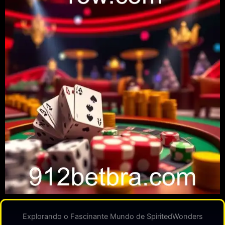
Explorando o Fascinante Mundo de SpiritedWonders