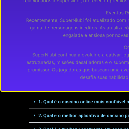
relacionados a SuperNiubi, oferecendo prêmios
Eventos R
Recentemente, SuperNiubi foi atualizado com
gama de personagens inéditos. As atualiza
engajada e ansiosa por novas
Co
SuperNiubi continua a evoluir e a cativar 
estruturadas, missões desafiadoras e o supor
promissor. Os jogadores que buscam uma ave
desafia suas habilidad
1. Qual é o cassino online mais confiável 
2. Qual é o melhor aplicativo de cassino p