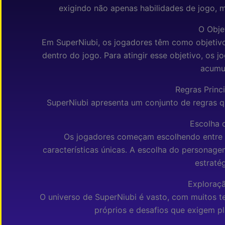
exigindo não apenas habilidades de jogo,
O Obje
Em SuperNiubi, os jogadores têm como objetivo 
dentro do jogo. Para atingir esse objetivo, os
acumul
Regras Princ
SuperNiubi apresenta um conjunto de regras q
Escolha 
Os jogadores começam escolhendo entre 
características únicas. A escolha do personagem
estratég
Exploraçã
O universo de SuperNiubi é vasto, com muitos ter
próprios e desafios que exigem pl