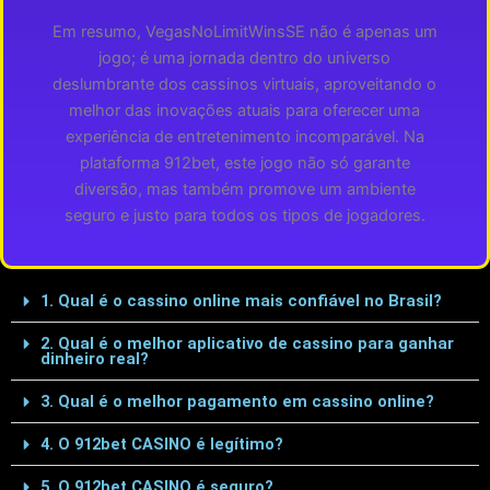
Em resumo, VegasNoLimitWinsSE não é apenas um
jogo; é uma jornada dentro do universo
deslumbrante dos cassinos virtuais, aproveitando o
melhor das inovações atuais para oferecer uma
experiência de entretenimento incomparável. Na
plataforma 912bet, este jogo não só garante
diversão, mas também promove um ambiente
seguro e justo para todos os tipos de jogadores.
1. Qual é o cassino online mais confiável no Brasil?
2. Qual é o melhor aplicativo de cassino para ganhar
dinheiro real?
3. Qual é o melhor pagamento em cassino online?
4. O 912bet CASINO é legítimo?
5. O 912bet CASINO é seguro?