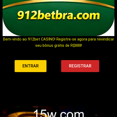
Bem-vindo ao 912bet CASINO! Registre-se agora para reivindicar
seu bônus grátis de R$888!
ENTRAR
REGISTRAR