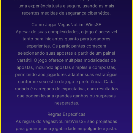
uma experiência justa e segura, usando as mais
recentes medidas de segurança cibernética.
Como Jogar VegasNoLimitWinsSE
Apesar de suas complexidades, o jogo é acessível
tanto para iniciantes quanto para jogadores
experientes. Os participantes começam
selecionando suas apostas a partir de um painel
versátil. O jogo oferece múltiplas modalidades de
apostas, incluindo apostas simples e compostas,
permitindo aos jogadores adaptar suas estratégias
conforme seu estilo de jogo e preferência. Cada
rodada é carregada de expectativa, com resultados
que podem levar a grandes ganhos ou surpresas
inesperadas.
Regras Específicas
As regras do VegasNoLimitWinsSE são projetadas
para garantir uma jogabilidade empolgante e justa: