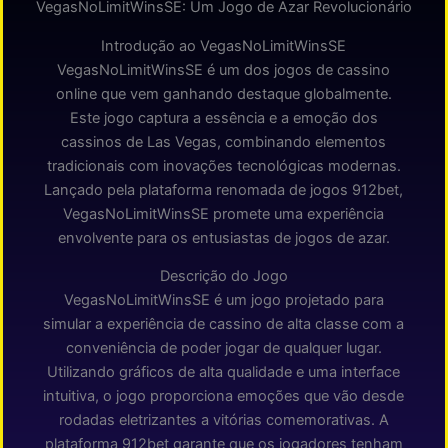
VegasNoLimitWinsSE: Um Jogo de Azar Revolucionário
Introdução ao VegasNoLimitWinsSE
VegasNoLimitWinsSE é um dos jogos de cassino
online que vem ganhando destaque globalmente.
Este jogo captura a essência e a emoção dos
cassinos de Las Vegas, combinando elementos
tradicionais com inovações tecnológicas modernas.
Lançado pela plataforma renomada de jogos 912bet,
VegasNoLimitWinsSE promete uma experiência
envolvente para os entusiastas de jogos de azar.
Descrição do Jogo
VegasNoLimitWinsSE é um jogo projetado para
simular a experiência de cassino de alta classe com a
conveniência de poder jogar de qualquer lugar.
Utilizando gráficos de alta qualidade e uma interface
intuitiva, o jogo proporciona emoções que vão desde
rodadas eletrizantes a vitórias comemorativas. A
plataforma 912bet garante que os jogadores tenham